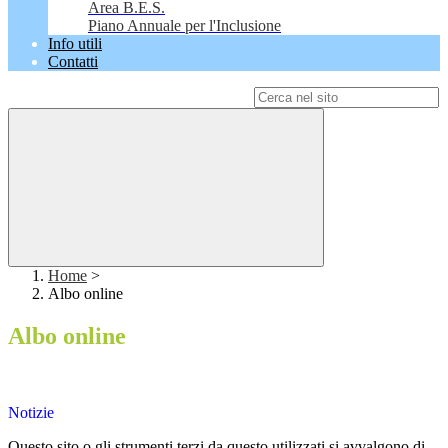
Area B.E.S.
Piano Annuale per l'Inclusione
Info utili
Contatti
Campo di ricerca per le pagine del sito
Home
>
Albo online
Albo online
Notizie
Questo sito o gli strumenti terzi da questo utilizzati si avvalgono di