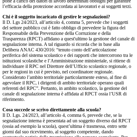
pone a carico dei datori di lavoro determinati obblighi per garantire
l’efficacia della protezione accordata ai lavoratori e ai soggetti terzi.
Chi è il soggetto incaricato di gestire le segnalazioni?
Il D. Lgs 24/2023, all’articolo 4, comma 5, prevede che i soggetti
del settore pubblico cui è fatto obbligo di prevedere la figura del
Responsabile della Prevenzione della Corruzione e della
Trasparenza (RPCT) affidano a quest'ultimo la gestione del canale di
segnalazione interna. A tal riguardo si ricorda che in base alla
Delibera ANAC 430/2016: “tenuto conto dell’articolazione
periferica del sistema scolastico e dei rapporti che intercorrono tra le
istituzioni scolastiche e l’Amministrazione ministeriale, si ritiene di
individuare il RPC nel Direttore dell’Ufficio scolastico regionale, o
per le regioni in cui è previsto, nel coordinatore regionale.
Considerato l’ambito territoriale particolarmente esteso, al fine di
agevolare il RPC, i dirigenti di ambito territoriale operano quali
referenti del RPC”. Pertanto, in ambito scolastico, la gestione del
canale di segnalazione interna è affidata al RPCT ossia l’USR di
riferimento.
Cosa succede se scrivo direttamente alla scuola?
Il D. Lgs. 24/2023, all’articolo 4, comma 6, prevede che, se la
segnalazione interna è presentata ad un soggetto diverso dal RPCT
(ossia ad esempio la scuola), quest’ultima è trasmessa, entro sette
giorni dal suo ricevimento, al soggetto competente, dando