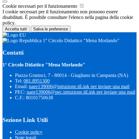
Cookie necessari per il funzionamento
I cookie necessari per il funzionamento non possono essere
disabilitati. È possibile consultare l'elenco nella pagina della cookie
policy.
Accetta tutti
Salva le preferenze
1° Circolo Didattico "Mena Morlando"
Contatti
1° Circolo Didattico "Mena Morlando"
Piazza Gramsci, 7 - 80014 - Giugliano in Campania (NA)
Tel:
081.8951300
Email:
naee139006@istruzione.it
Link per inviare una mail
PEC:
naee139006@pec.istruzione.it
Link per inviare una mail
C.F.: 80101750638
Sezione Link Utili
Cookie policy
Note legali