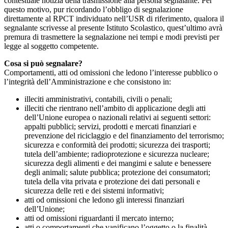
contestuale notizia della trasmissione alla persona segnalante. Per
questo motivo, pur ricordando l’obbligo di segnalazione
direttamente al RPCT individuato nell’USR di riferimento, qualora il
segnalante scrivesse al presente Istituto Scolastico, quest’ultimo avrà
premura di trasmettere la segnalazione nei tempi e modi previsti per
legge al soggetto competente.
Cosa si può segnalare?
Comportamenti, atti od omissioni che ledono l’interesse pubblico o
l’integrità dell’Amministrazione e che consistono in:
illeciti amministrativi, contabili, civili o penali;
illeciti che rientrano nell’ambito di applicazione degli atti
dell’Unione europea o nazionali relativi ai seguenti settori:
appalti pubblici; servizi, prodotti e mercati finanziari e
prevenzione del riciclaggio e del finanziamento del terrorismo;
sicurezza e conformità dei prodotti; sicurezza dei trasporti;
tutela dell’ambiente; radioprotezione e sicurezza nucleare;
sicurezza degli alimenti e dei mangimi e salute e benessere
degli animali; salute pubblica; protezione dei consumatori;
tutela della vita privata e protezione dei dati personali e
sicurezza delle reti e dei sistemi informativi;
atti od omissioni che ledono gli interessi finanziari
dell’Unione;
atti od omissioni riguardanti il mercato interno;
atti o comportamenti che vanificano l’oggetto o la finalità