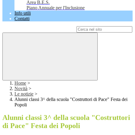
Area B.E.S.
Piano Annuale per l'Inclusione
Info utili
Contatti
Campo di ricerca per le pagine del sito
Home
>
Novità
>
Le notizie
>
Alunni classi 3^ della scuola "Costruttori di Pace" Festa dei
Popoli
Alunni classi 3^ della scuola "Costruttori
di Pace" Festa dei Popoli