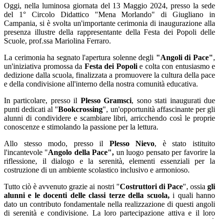
Oggi, nella luminosa giornata del 13 Maggio 2024, presso la sede
del 1° Circolo Didattico "Mena Morlando" di Giugliano in
Campania, si è svolta un'importante cerimonia di inaugurazione alla
presenza illustre della rappresentante della Festa dei Popoli delle
Scuole, prof.ssa Mariolina Ferraro.
La cerimonia ha segnato l'apertura solenne degli
"Angoli di Pace"
,
un'iniziativa promossa da
Festa dei Popoli
e colta con entusiasmo e
dedizione dalla scuola, finalizzata a promuovere la cultura della pace
e della condivisione all'interno della nostra comunità educativa.
In particolare, presso il
Plesso Gramsci
, sono stati inaugurati due
punti dedicati al "
Bookcrossing
", un'opportunità affascinante per gli
alunni di condividere e scambiare libri, arricchendo così le proprie
conoscenze e stimolando la passione per la lettura.
Allo stesso modo, presso il
Plesso Nievo
, è stato istituito
l'incantevole "
Angolo della Pace",
un luogo pensato per favorire la
riflessione, il dialogo e la serenità, elementi essenziali per la
costruzione di un ambiente scolastico inclusivo e armonioso.
Tutto ciò è avvenuto grazie ai nostri "
Costruttori di Pace
", ossia
gli
alunni e le docenti delle classi terze della scuola,
i quali hanno
dato un contributo fondamentale nella realizzazione di questi angoli
di serenità e condivisione. La loro partecipazione attiva e il loro