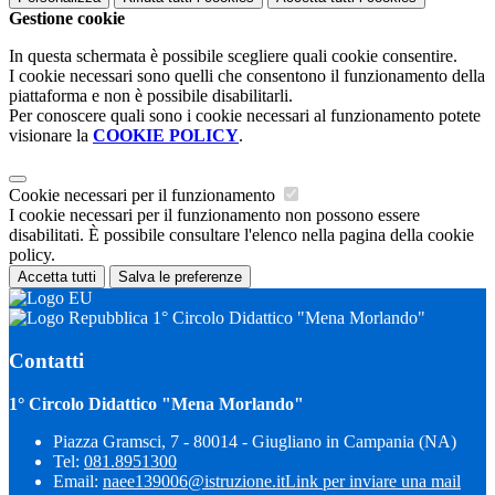
Gestione cookie
In questa schermata è possibile scegliere quali cookie consentire.
I cookie necessari sono quelli che consentono il funzionamento della
piattaforma e non è possibile disabilitarli.
Per conoscere quali sono i cookie necessari al funzionamento potete
visionare la
COOKIE POLICY
.
Cookie necessari per il funzionamento
I cookie necessari per il funzionamento non possono essere
disabilitati. È possibile consultare l'elenco nella pagina della cookie
policy.
Accetta tutti
Salva le preferenze
1° Circolo Didattico "Mena Morlando"
Contatti
1° Circolo Didattico "Mena Morlando"
Piazza Gramsci, 7 - 80014 - Giugliano in Campania (NA)
Tel:
081.8951300
Email:
naee139006@istruzione.it
Link per inviare una mail