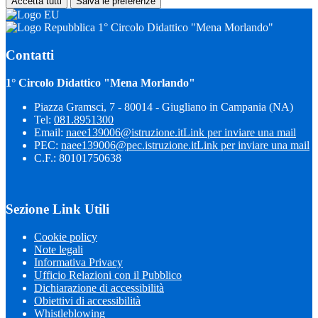
Accetta tutti
Salva le preferenze
1° Circolo Didattico "Mena Morlando"
Contatti
1° Circolo Didattico "Mena Morlando"
Piazza Gramsci, 7 - 80014 - Giugliano in Campania (NA)
Tel:
081.8951300
Email:
naee139006@istruzione.it
Link per inviare una mail
PEC:
naee139006@pec.istruzione.it
Link per inviare una mail
C.F.: 80101750638
Sezione Link Utili
Cookie policy
Note legali
Informativa Privacy
Ufficio Relazioni con il Pubblico
Dichiarazione di accessibilità
Obiettivi di accessibilità
Whistleblowing