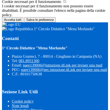
Cookie necessari per il funzionamento
I cookie necessari per il funzionamento non possono essere
disabilitati. È possibile consultare l'elenco nella pagina della cookie
policy.
Accetta tutti
Salva le preferenze
1° Circolo Didattico "Mena Morlando"
Contatti
1° Circolo Didattico "Mena Morlando"
Piazza Gramsci, 7 - 80014 - Giugliano in Campania (NA)
Tel:
081.8951300
Email:
naee139006@istruzione.it
Link per inviare una mail
PEC:
naee139006@pec.istruzione.it
Link per inviare una mail
C.F.: 80101750638
Sezione Link Utili
Cookie policy
Note legali