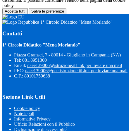
disabilitati. È possibile consultare l'elenco nella pagina della cookie
policy.
Accetta tutti
Salva le preferenze
1° Circolo Didattico "Mena Morlando"
Contatti
1° Circolo Didattico "Mena Morlando"
Piazza Gramsci, 7 - 80014 - Giugliano in Campania (NA)
Tel:
081.8951300
Email:
naee139006@istruzione.it
Link per inviare una mail
PEC:
naee139006@pec.istruzione.it
Link per inviare una mail
C.F.: 80101750638
Sezione Link Utili
Cookie policy
Note legali
Informativa Privacy
Ufficio Relazioni con il Pubblico
Dichiarazione di accessibilità