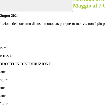
Maggio al 7 
 Giugno 2024
riduzione del consumo di ausili monouso: per questo motivo, non è più prev
uole"
EVO
 IN DISTRIBUZIONE
te
urt
te
te
urt