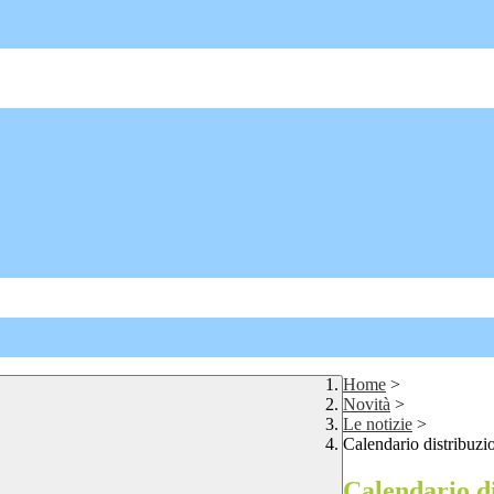
Home
>
Novità
>
Le notizie
>
Calendario distribuzi
Calendario di