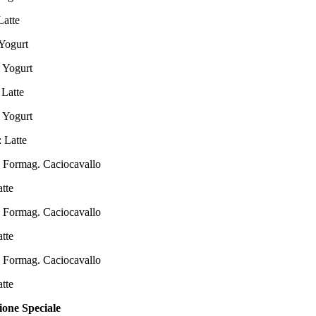
te
urt
gurt
tte
gurt
tte
Caciocavallo
te
Caciocavallo
tte
Caciocavallo
te
ione Speciale