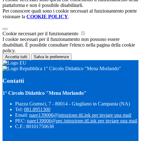
piattaforma e non è possibile disabilitarli.
Per conoscere quali sono i cookie necessari al funzionamento potete
visionare la
COOKIE POLICY
.
Cookie necessari per il funzionamento
I cookie necessari per il funzionamento non possono essere
disabilitati. È possibile consultare l'elenco nella pagina della cookie
policy.
Accetta tutti
Salva le preferenze
1° Circolo Didattico "Mena Morlando"
Contatti
1° Circolo Didattico "Mena Morlando"
Piazza Gramsci, 7 - 80014 - Giugliano in Campania (NA)
Tel:
081.8951300
Email:
naee139006@istruzione.it
Link per inviare una mail
PEC:
naee139006@pec.istruzione.it
Link per inviare una mail
C.F.: 80101750638