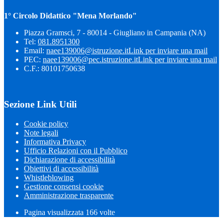
1° Circolo Didattico "Mena Morlando"
Piazza Gramsci, 7 - 80014 - Giugliano in Campania (NA)
Tel:
081.8951300
Email:
naee139006@istruzione.it
Link per inviare una mail
PEC:
naee139006@pec.istruzione.it
Link per inviare una mail
C.F.: 80101750638
Sezione Link Utili
Cookie policy
Note legali
Informativa Privacy
Ufficio Relazioni con il Pubblico
Dichiarazione di accessibilità
Obiettivi di accessibilità
Whistleblowing
Gestione consensi cookie
Amministrazione trasparente
Pagina visualizzata
166
volte