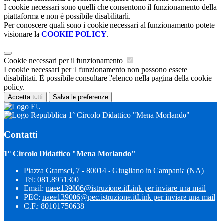
I cookie necessari sono quelli che consentono il funzionamento della
piattaforma e non è possibile disabilitarli.
Per conoscere quali sono i cookie necessari al funzionamento potete
visionare la
COOKIE POLICY
.
Cookie necessari per il funzionamento
I cookie necessari per il funzionamento non possono essere
disabilitati. È possibile consultare l'elenco nella pagina della cookie
policy.
Accetta tutti
Salva le preferenze
1° Circolo Didattico "Mena Morlando"
Contatti
1° Circolo Didattico "Mena Morlando"
Piazza Gramsci, 7 - 80014 - Giugliano in Campania (NA)
Tel:
081.8951300
Email:
naee139006@istruzione.it
Link per inviare una mail
PEC:
naee139006@pec.istruzione.it
Link per inviare una mail
C.F.: 80101750638