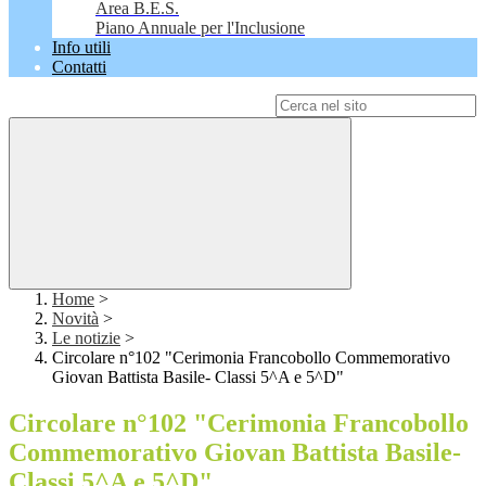
Area B.E.S.
Piano Annuale per l'Inclusione
Info utili
Contatti
Campo di ricerca per le pagine del sito
Home
>
Novità
>
Le notizie
>
Circolare n°102 "Cerimonia Francobollo Commemorativo
Giovan Battista Basile- Classi 5^A e 5^D"
Circolare n°102 "Cerimonia Francobollo
Commemorativo Giovan Battista Basile-
Classi 5^A e 5^D"