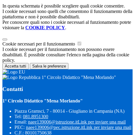
In questa schermata è possibile scegliere quali cookie consentire.
I cookie necessari sono quelli che consentono il funzionamento della
piattaforma e non è possibile disabilitarli.
Per conoscere quali sono i cookie necessari al funzionamento potete
visionare la
COOKIE POLICY
.
Cookie necessari per il funzionamento
I cookie necessari per il funzionamento non possono essere
disabilitati. È possibile consultare l'elenco nella pagina della cookie
policy.
Accetta tutti
Salva le preferenze
1° Circolo Didattico "Mena Morlando"
Contatti
1° Circolo Didattico "Mena Morlando"
Piazza Gramsci, 7 - 80014 - Giugliano in Campania (NA)
Tel:
081.8951300
Email:
naee139006@istruzione.it
Link per inviare una mail
PEC:
naee139006@pec.istruzione.it
Link per inviare una mail
C.F.: 80101750638