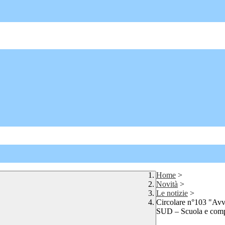
Home
>
Novità
>
Le notizie
>
Circolare n°103 "Av
SUD – Scuola e compet