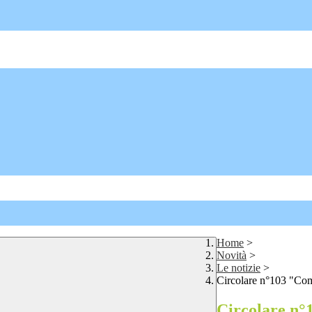
Home
>
Novità
>
Le notizie
>
Circolare n°103 "Comu
Circolare n°