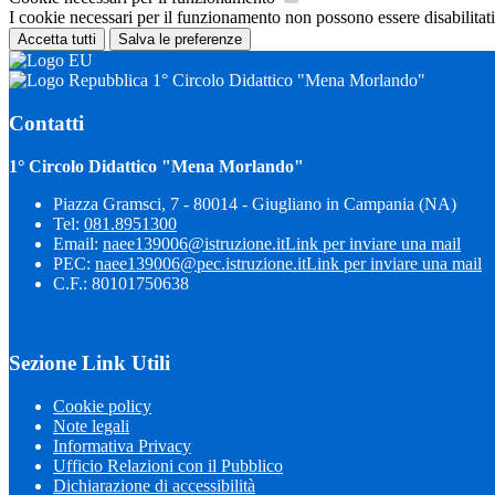
I cookie necessari per il funzionamento non possono essere disabilitati.
Accetta tutti
Salva le preferenze
1° Circolo Didattico "Mena Morlando"
Contatti
1° Circolo Didattico "Mena Morlando"
Piazza Gramsci, 7 - 80014 - Giugliano in Campania (NA)
Tel:
081.8951300
Email:
naee139006@istruzione.it
Link per inviare una mail
PEC:
naee139006@pec.istruzione.it
Link per inviare una mail
C.F.: 80101750638
Sezione Link Utili
Cookie policy
Note legali
Informativa Privacy
Ufficio Relazioni con il Pubblico
Dichiarazione di accessibilità