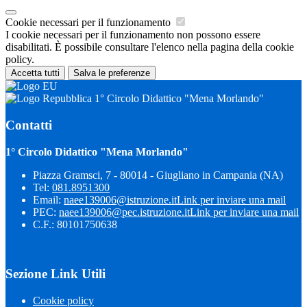
Cookie necessari per il funzionamento
I cookie necessari per il funzionamento non possono essere
disabilitati. È possibile consultare l'elenco nella pagina della cookie
policy.
Accetta tutti
Salva le preferenze
1° Circolo Didattico "Mena Morlando"
Contatti
1° Circolo Didattico "Mena Morlando"
Piazza Gramsci, 7 - 80014 - Giugliano in Campania (NA)
Tel:
081.8951300
Email:
naee139006@istruzione.it
Link per inviare una mail
PEC:
naee139006@pec.istruzione.it
Link per inviare una mail
C.F.: 80101750638
Sezione Link Utili
Cookie policy