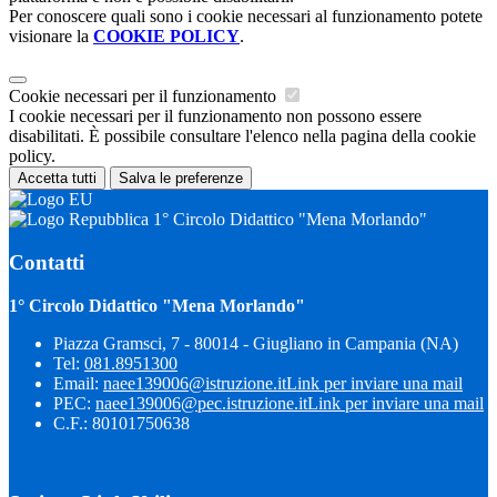
Per conoscere quali sono i cookie necessari al funzionamento potete
visionare la
COOKIE POLICY
.
Cookie necessari per il funzionamento
I cookie necessari per il funzionamento non possono essere
disabilitati. È possibile consultare l'elenco nella pagina della cookie
policy.
Accetta tutti
Salva le preferenze
1° Circolo Didattico "Mena Morlando"
Contatti
1° Circolo Didattico "Mena Morlando"
Piazza Gramsci, 7 - 80014 - Giugliano in Campania (NA)
Tel:
081.8951300
Email:
naee139006@istruzione.it
Link per inviare una mail
PEC:
naee139006@pec.istruzione.it
Link per inviare una mail
C.F.: 80101750638