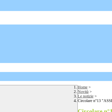
Home
>
Novità
>
Le notizie
>
Circolare n°13 "AS
Circolare 