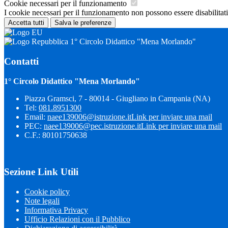
Cookie necessari per il funzionamento
I cookie necessari per il funzionamento non possono essere disabilitati.
Accetta tutti
Salva le preferenze
1° Circolo Didattico "Mena Morlando"
Contatti
1° Circolo Didattico "Mena Morlando"
Piazza Gramsci, 7 - 80014 - Giugliano in Campania (NA)
Tel:
081.8951300
Email:
naee139006@istruzione.it
Link per inviare una mail
PEC:
naee139006@pec.istruzione.it
Link per inviare una mail
C.F.: 80101750638
Sezione Link Utili
Cookie policy
Note legali
Informativa Privacy
Ufficio Relazioni con il Pubblico