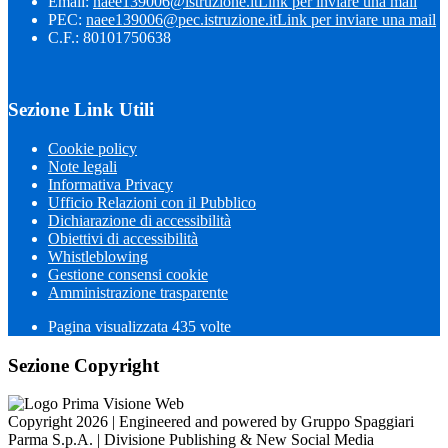
Email:
naee139006@istruzione.it
Link per inviare una mail
PEC:
naee139006@pec.istruzione.it
Link per inviare una mail
C.F.: 80101750638
Sezione Link Utili
Cookie policy
Note legali
Informativa Privacy
Ufficio Relazioni con il Pubblico
Dichiarazione di accessibilità
Obiettivi di accessibilità
Whistleblowing
Gestione consensi cookie
Amministrazione trasparente
Pagina visualizzata
435
volte
Sezione Copyright
Copyright 2026 | Engineered and powered by Gruppo Spaggiari
Parma S.p.A. | Divisione Publishing & New Social Media