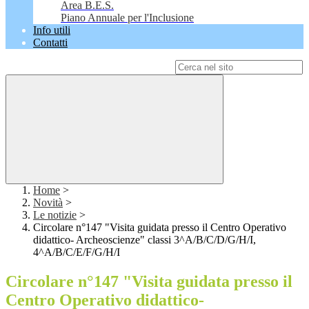
Area B.E.S.
Piano Annuale per l'Inclusione
Info utili
Contatti
Campo di ricerca per le pagine del sito
Home
>
Novità
>
Le notizie
>
Circolare n°147 "Visita guidata presso il Centro Operativo
didattico- Archeoscienze" classi 3^A/B/C/D/G/H/I,
4^A/B/C/E/F/G/H/I
Circolare n°147 "Visita guidata presso il
Centro Operativo didattico-