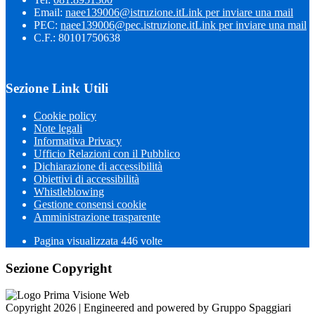
Email:
naee139006@istruzione.it
Link per inviare una mail
PEC:
naee139006@pec.istruzione.it
Link per inviare una mail
C.F.: 80101750638
Sezione Link Utili
Cookie policy
Note legali
Informativa Privacy
Ufficio Relazioni con il Pubblico
Dichiarazione di accessibilità
Obiettivi di accessibilità
Whistleblowing
Gestione consensi cookie
Amministrazione trasparente
Pagina visualizzata
446
volte
Sezione Copyright
Copyright 2026 | Engineered and powered by Gruppo Spaggiari