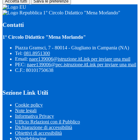
Accetta tutti
Salva le preferenze
1° Circolo Didattico "Mena Morlando"
Contatti
1° Circolo Didattico "Mena Morlando"
Piazza Gramsci, 7 - 80014 - Giugliano in Campania (NA)
Tel:
081.8951300
Email:
naee139006@istruzione.it
Link per inviare una mail
PEC:
naee139006@pec.istruzione.it
Link per inviare una mail
C.F.: 80101750638
Sezione Link Utili
Cookie policy
Note legali
Informativa Privacy
Ufficio Relazioni con il Pubblico
Dichiarazione di accessibilità
Obiettivi di accessibilità
Whistleblowing