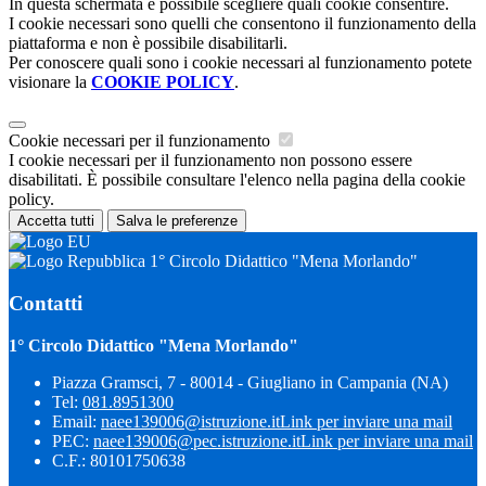
In questa schermata è possibile scegliere quali cookie consentire.
I cookie necessari sono quelli che consentono il funzionamento della
piattaforma e non è possibile disabilitarli.
Per conoscere quali sono i cookie necessari al funzionamento potete
visionare la
COOKIE POLICY
.
Cookie necessari per il funzionamento
I cookie necessari per il funzionamento non possono essere
disabilitati. È possibile consultare l'elenco nella pagina della cookie
policy.
Accetta tutti
Salva le preferenze
1° Circolo Didattico "Mena Morlando"
Contatti
1° Circolo Didattico "Mena Morlando"
Piazza Gramsci, 7 - 80014 - Giugliano in Campania (NA)
Tel:
081.8951300
Email:
naee139006@istruzione.it
Link per inviare una mail
PEC:
naee139006@pec.istruzione.it
Link per inviare una mail
C.F.: 80101750638