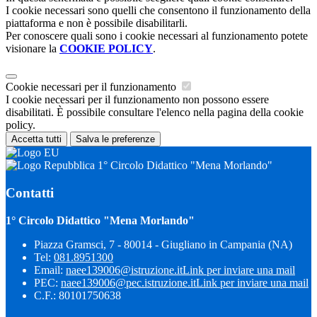
I cookie necessari sono quelli che consentono il funzionamento della
piattaforma e non è possibile disabilitarli.
Per conoscere quali sono i cookie necessari al funzionamento potete
visionare la
COOKIE POLICY
.
Cookie necessari per il funzionamento
I cookie necessari per il funzionamento non possono essere
disabilitati. È possibile consultare l'elenco nella pagina della cookie
policy.
Accetta tutti
Salva le preferenze
1° Circolo Didattico "Mena Morlando"
Contatti
1° Circolo Didattico "Mena Morlando"
Piazza Gramsci, 7 - 80014 - Giugliano in Campania (NA)
Tel:
081.8951300
Email:
naee139006@istruzione.it
Link per inviare una mail
PEC:
naee139006@pec.istruzione.it
Link per inviare una mail
C.F.: 80101750638