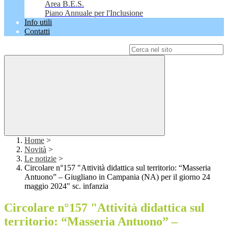
Area B.E.S.
Piano Annuale per l'Inclusione
Info utili
Contatti
Campo di ricerca per le pagine del sito
Home
>
Novità
>
Le notizie
>
Circolare n°157 "Attività didattica sul territorio: “Masseria
Antuono” – Giugliano in Campania (NA) per il giorno 24
maggio 2024" sc. infanzia
Circolare n°157 "Attività didattica sul
territorio: “Masseria Antuono” –