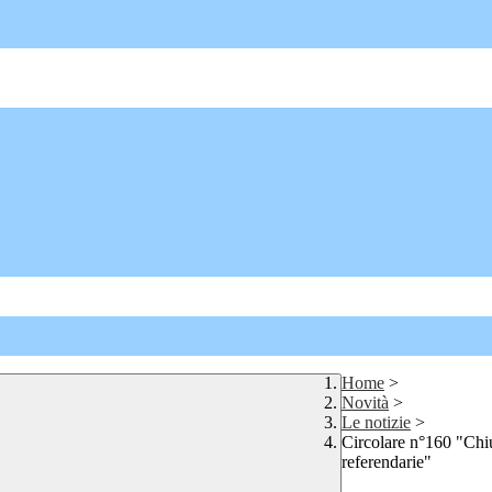
Home
>
Novità
>
Le notizie
>
Circolare n°160 "Chiu
referendarie"