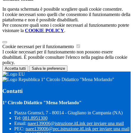
In questa schermata è possibile scegliere quali cookie consentire.
I cookie necessari sono quelli che consentono il funzionamento della
piattaforma e non è possibile disabilitarli.
Per conoscere quali sono i cookie necessari al funzionamento potete
visionare la
COOKIE POLICY
.
Cookie necessari per il funzionamento
I cookie necessari per il funzionamento non possono essere
disabilitati. È possibile consultare l'elenco nella pagina della cookie
policy.
Accetta tutti
Salva le preferenze
1° Circolo Didattico "Mena Morlando"
Contatti
1° Circolo Didattico "Mena Morlando"
Piazza Gramsci, 7 - 80014 - Giugliano in Campania (NA)
Tel:
081.8951300
Email:
naee139006@istruzione.it
Link per inviare una mail
PEC:
naee139006@pec.istruzione.it
Link per inviare una mail