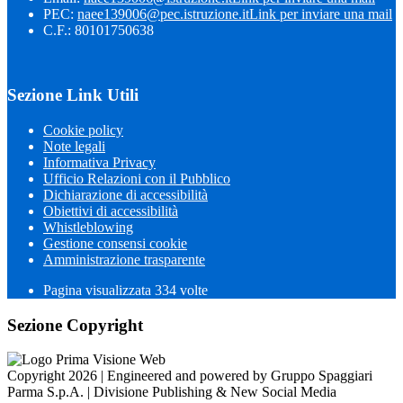
PEC:
naee139006@pec.istruzione.it
Link per inviare una mail
C.F.: 80101750638
Sezione Link Utili
Cookie policy
Note legali
Informativa Privacy
Ufficio Relazioni con il Pubblico
Dichiarazione di accessibilità
Obiettivi di accessibilità
Whistleblowing
Gestione consensi cookie
Amministrazione trasparente
Pagina visualizzata
334
volte
Sezione Copyright
Copyright 2026 | Engineered and powered by Gruppo Spaggiari
Parma S.p.A. | Divisione Publishing & New Social Media