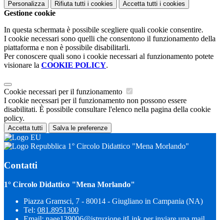
Personalizza
Rifiuta tutti
i cookies
Accetta tutti
i cookies
Gestione cookie
In questa schermata è possibile scegliere quali cookie consentire.
I cookie necessari sono quelli che consentono il funzionamento della
piattaforma e non è possibile disabilitarli.
Per conoscere quali sono i cookie necessari al funzionamento potete
visionare la
COOKIE POLICY
.
Cookie necessari per il funzionamento
I cookie necessari per il funzionamento non possono essere
disabilitati. È possibile consultare l'elenco nella pagina della cookie
policy.
Accetta tutti
Salva le preferenze
1° Circolo Didattico "Mena Morlando"
Contatti
1° Circolo Didattico "Mena Morlando"
Piazza Gramsci, 7 - 80014 - Giugliano in Campania (NA)
Tel:
081.8951300
Email:
naee139006@istruzione.it
Link per inviare una mail