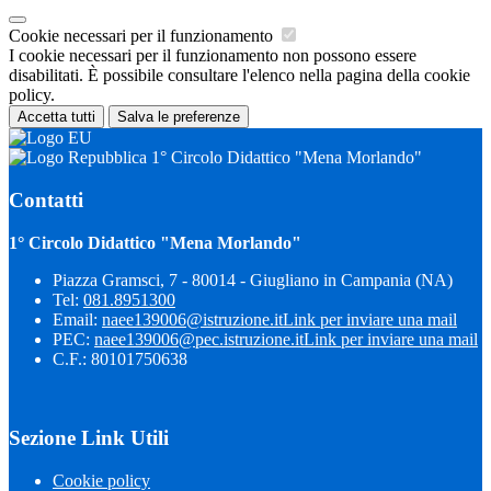
Cookie necessari per il funzionamento
I cookie necessari per il funzionamento non possono essere
disabilitati. È possibile consultare l'elenco nella pagina della cookie
policy.
Accetta tutti
Salva le preferenze
1° Circolo Didattico "Mena Morlando"
Contatti
1° Circolo Didattico "Mena Morlando"
Piazza Gramsci, 7 - 80014 - Giugliano in Campania (NA)
Tel:
081.8951300
Email:
naee139006@istruzione.it
Link per inviare una mail
PEC:
naee139006@pec.istruzione.it
Link per inviare una mail
C.F.: 80101750638
Sezione Link Utili
Cookie policy