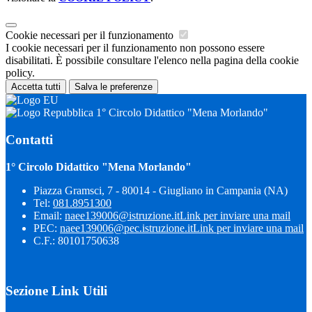
Cookie necessari per il funzionamento
I cookie necessari per il funzionamento non possono essere
disabilitati. È possibile consultare l'elenco nella pagina della cookie
policy.
Accetta tutti
Salva le preferenze
1° Circolo Didattico "Mena Morlando"
Contatti
1° Circolo Didattico "Mena Morlando"
Piazza Gramsci, 7 - 80014 - Giugliano in Campania (NA)
Tel:
081.8951300
Email:
naee139006@istruzione.it
Link per inviare una mail
PEC:
naee139006@pec.istruzione.it
Link per inviare una mail
C.F.: 80101750638
Sezione Link Utili