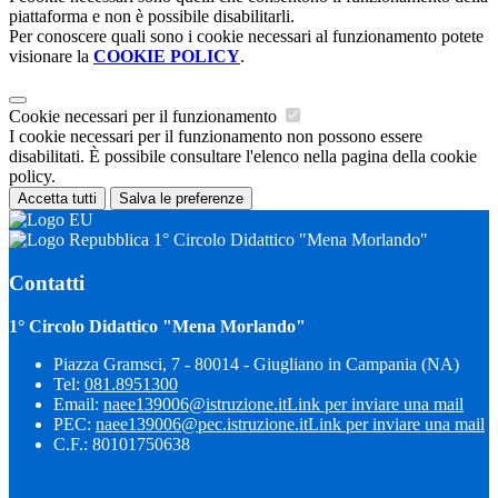
piattaforma e non è possibile disabilitarli.
Per conoscere quali sono i cookie necessari al funzionamento potete
visionare la
COOKIE POLICY
.
Cookie necessari per il funzionamento
I cookie necessari per il funzionamento non possono essere
disabilitati. È possibile consultare l'elenco nella pagina della cookie
policy.
Accetta tutti
Salva le preferenze
1° Circolo Didattico "Mena Morlando"
Contatti
1° Circolo Didattico "Mena Morlando"
Piazza Gramsci, 7 - 80014 - Giugliano in Campania (NA)
Tel:
081.8951300
Email:
naee139006@istruzione.it
Link per inviare una mail
PEC:
naee139006@pec.istruzione.it
Link per inviare una mail
C.F.: 80101750638