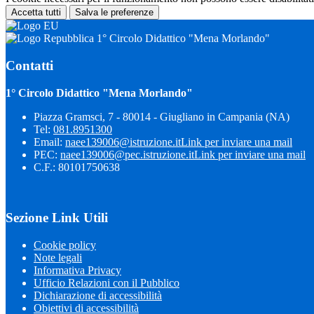
Accetta tutti
Salva le preferenze
1° Circolo Didattico "Mena Morlando"
Contatti
1° Circolo Didattico "Mena Morlando"
Piazza Gramsci, 7 - 80014 - Giugliano in Campania (NA)
Tel:
081.8951300
Email:
naee139006@istruzione.it
Link per inviare una mail
PEC:
naee139006@pec.istruzione.it
Link per inviare una mail
C.F.: 80101750638
Sezione Link Utili
Cookie policy
Note legali
Informativa Privacy
Ufficio Relazioni con il Pubblico
Dichiarazione di accessibilità
Obiettivi di accessibilità