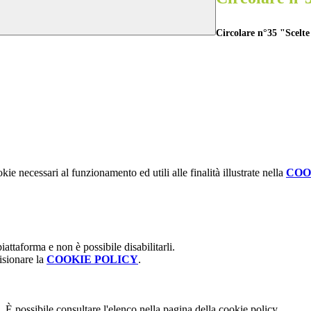
Circolare n°35 "Scelte
kie necessari al funzionamento ed utili alle finalità illustrate nella
COO
attaforma e non è possibile disabilitarli.
isionare la
COOKIE POLICY
.
 È possibile consultare l'elenco nella pagina della cookie policy.