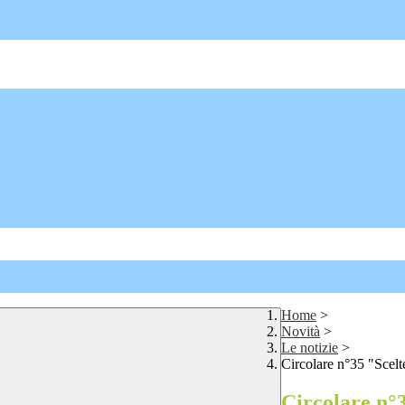
Home
>
Novità
>
Le notizie
>
Circolare n°35 "Scelt
Circolare n°3