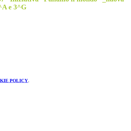
3^A e 3^G
KIE POLICY
.