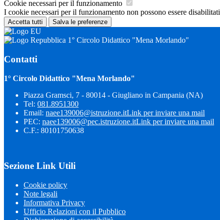
Cookie necessari per il funzionamento
I cookie necessari per il funzionamento non possono essere disabilitati.
Accetta tutti
Salva le preferenze
1° Circolo Didattico "Mena Morlando"
Contatti
1° Circolo Didattico "Mena Morlando"
Piazza Gramsci, 7 - 80014 - Giugliano in Campania (NA)
Tel:
081.8951300
Email:
naee139006@istruzione.it
Link per inviare una mail
PEC:
naee139006@pec.istruzione.it
Link per inviare una mail
C.F.: 80101750638
Sezione Link Utili
Cookie policy
Note legali
Informativa Privacy
Ufficio Relazioni con il Pubblico