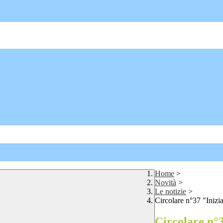
Home
>
Novità
>
Le notizie
>
Circolare n°37 "Iniz
Circolare n°