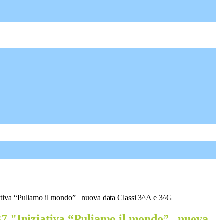
iativa “Puliamo il mondo” _nuova data Classi 3^A e 3^G
37 "Iniziativa “Puliamo il mondo” _nuova