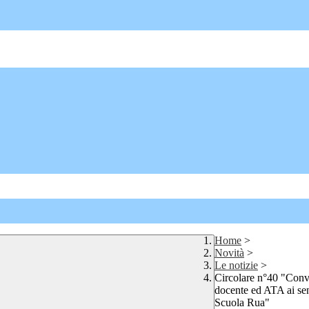
Home
>
Novità
>
Le notizie
>
Circolare n°40 "Convoc
docente ed ATA ai sen
Scuola Rua"