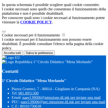
In questa schermata è possibile scegliere quali cookie consentire.
I cookie necessari sono quelli che consentono il funzionamento della
piattaforma e non è possibile disabilitarli.
Per conoscere quali sono i cookie necessari al funzionamento potete
visionare la
COOKIE POLICY
.
Cookie necessari per il funzionamento
I cookie necessari per il funzionamento non possono essere
disabilitati. È possibile consultare l'elenco nella pagina della cookie
policy.
Accetta tutti
Salva le preferenze
1° Circolo Didattico "Mena Morlando"
Contatti
1° Circolo Didattico "Mena Morlando"
Piazza Gramsci, 7 - 80014 - Giugliano in Campania (NA)
Tel:
081.8951300
Email:
naee139006@istruzione.it
Link per inviare una mail
PEC:
naee139006@pec.istruzione.it
Link per inviare una mail
C.F.: 80101750638