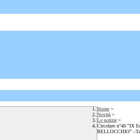
Home
>
Novità
>
Le notizie
>
Circolare n°46 "IX
BELLOCCHIO” –Tappa