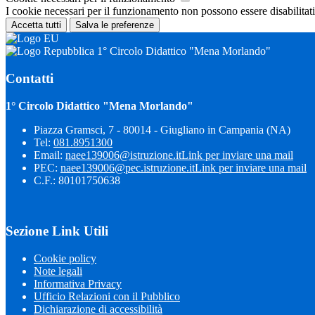
I cookie necessari per il funzionamento non possono essere disabilitati.
Accetta tutti
Salva le preferenze
1° Circolo Didattico "Mena Morlando"
Contatti
1° Circolo Didattico "Mena Morlando"
Piazza Gramsci, 7 - 80014 - Giugliano in Campania (NA)
Tel:
081.8951300
Email:
naee139006@istruzione.it
Link per inviare una mail
PEC:
naee139006@pec.istruzione.it
Link per inviare una mail
C.F.: 80101750638
Sezione Link Utili
Cookie policy
Note legali
Informativa Privacy
Ufficio Relazioni con il Pubblico
Dichiarazione di accessibilità