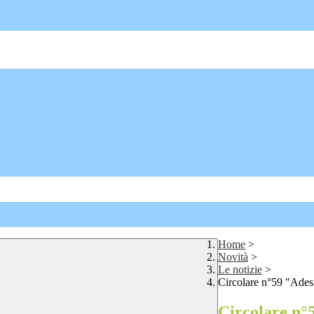
Home
>
Novità
>
Le notizie
>
Circolare n°59 "Adesi
Circolare n°5