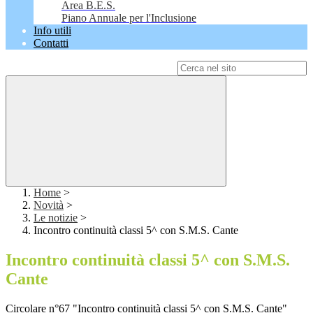
Area B.E.S.
Piano Annuale per l'Inclusione
Info utili
Contatti
Campo di ricerca per le pagine del sito
Home
>
Novità
>
Le notizie
>
Incontro continuità classi 5^ con S.M.S. Cante
Incontro continuità classi 5^ con S.M.S.
Cante
Circolare n°67 "Incontro continuità classi 5^ con S.M.S. Cante"