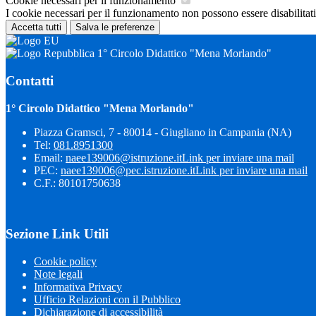
Cookie necessari per il funzionamento
I cookie necessari per il funzionamento non possono essere disabilitati.
Accetta tutti
Salva le preferenze
1° Circolo Didattico "Mena Morlando"
Contatti
1° Circolo Didattico "Mena Morlando"
Piazza Gramsci, 7 - 80014 - Giugliano in Campania (NA)
Tel:
081.8951300
Email:
naee139006@istruzione.it
Link per inviare una mail
PEC:
naee139006@pec.istruzione.it
Link per inviare una mail
C.F.: 80101750638
Sezione Link Utili
Cookie policy
Note legali
Informativa Privacy
Ufficio Relazioni con il Pubblico
Dichiarazione di accessibilità