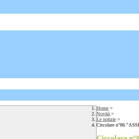
Home
>
Novità
>
Le notizie
>
Circolare n°86 "AS
Circolare 