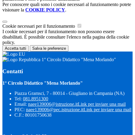
Per conoscere quali sono i cookie necessari al funzionamento potete
visionare la
COOKIE POLICY
.
Cookie necessari per il funzionamento
I cookie necessari per il funzionamento non possono essere
disabilitati. È possibile consultare l'elenco nella pagina della cookie
policy.
Accetta tutti
Salva le preferenze
1° Circolo Didattico "Mena Morlando"
Contatti
1° Circolo Didattico "Mena Morlando"
Piazza Gramsci, 7 - 80014 - Giugliano in Campania (NA)
Tel:
081.8951300
Email:
naee139006@istruzione.it
Link per inviare una mail
PEC:
naee139006@pec.istruzione.it
Link per inviare una mail
C.F.: 80101750638