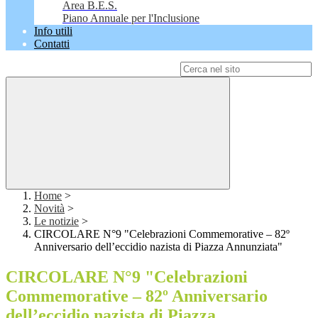
Area B.E.S.
Piano Annuale per l'Inclusione
Info utili
Contatti
Campo di ricerca per le pagine del sito
Home
>
Novità
>
Le notizie
>
CIRCOLARE N°9 "Celebrazioni Commemorative – 82º
Anniversario dell’eccidio nazista di Piazza Annunziata"
CIRCOLARE N°9 "Celebrazioni
Commemorative – 82º Anniversario
dell’eccidio nazista di Piazza