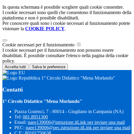
In questa schermata è possibile scegliere quali cookie consentire.
I cookie necessari sono quelli che consentono il funzionamento della
piattaforma e non è possibile disabilitarli.
Per conoscere quali sono i cookie necessari al funzionamento potete
visionare la
COOKIE POLICY
.
Cookie necessari per il funzionamento
I cookie necessari per il funzionamento non possono essere
disabilitati. È possibile consultare l'elenco nella pagina della cookie
policy.
Accetta tutti
Salva le preferenze
1° Circolo Didattico "Mena Morlando"
Contatti
1° Circolo Didattico "Mena Morlando"
Piazza Gramsci, 7 - 80014 - Giugliano in Campania (NA)
Tel:
081.8951300
Email:
naee139006@istruzione.it
Link per inviare una mail
PEC:
naee139006@pec.istruzione.it
Link per inviare una mail
C.F.: 80101750638