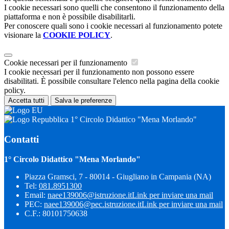
I cookie necessari sono quelli che consentono il funzionamento della
piattaforma e non è possibile disabilitarli.
Per conoscere quali sono i cookie necessari al funzionamento potete
visionare la
COOKIE POLICY
.
Cookie necessari per il funzionamento
I cookie necessari per il funzionamento non possono essere
disabilitati. È possibile consultare l'elenco nella pagina della cookie
policy.
Accetta tutti
Salva le preferenze
1° Circolo Didattico "Mena Morlando"
Contatti
1° Circolo Didattico "Mena Morlando"
Piazza Gramsci, 7 - 80014 - Giugliano in Campania (NA)
Tel:
081.8951300
Email:
naee139006@istruzione.it
Link per inviare una mail
PEC:
naee139006@pec.istruzione.it
Link per inviare una mail
C.F.: 80101750638