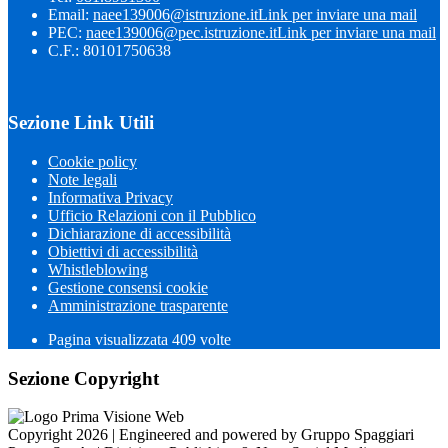
Email:
naee139006@istruzione.it
Link per inviare una mail
PEC:
naee139006@pec.istruzione.it
Link per inviare una mail
C.F.: 80101750638
Sezione Link Utili
Cookie policy
Note legali
Informativa Privacy
Ufficio Relazioni con il Pubblico
Dichiarazione di accessibilità
Obiettivi di accessibilità
Whistleblowing
Gestione consensi cookie
Amministrazione trasparente
Pagina visualizzata
409
volte
Sezione Copyright
Copyright 2026 | Engineered and powered by Gruppo Spaggiari