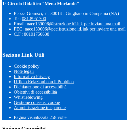
1° Circolo Didattico "Mena Morlando"
Piazza Gramsci, 7 - 80014 - Giugliano in Campania (NA)
Tel:
081.8951300
Email:
naee139006@istruzione.it
Link per inviare una mail
PEC:
naee139006@pec.istruzione.it
Link per inviare una mail
C.F.: 80101750638
Sezione Link Utili
Cookie policy
Note legali
Informativa Privacy
Ufficio Relazioni con il Pubblico
Dichiarazione di accessibilità
Obiettivi di accessibilità
Whistleblowing
Gestione consensi cookie
Amministrazione trasparente
Pagina visualizzata
258
volte
Sezione Copyright