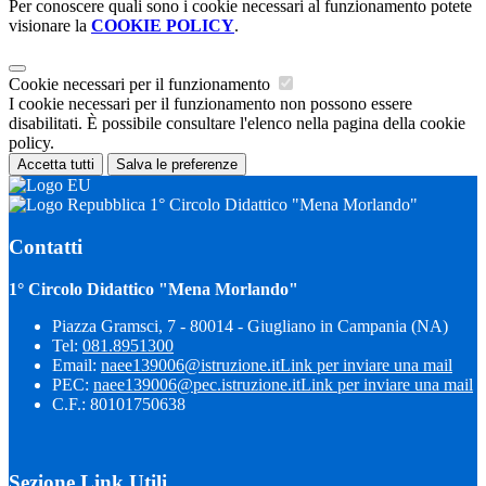
Per conoscere quali sono i cookie necessari al funzionamento potete
visionare la
COOKIE POLICY
.
Cookie necessari per il funzionamento
I cookie necessari per il funzionamento non possono essere
disabilitati. È possibile consultare l'elenco nella pagina della cookie
policy.
Accetta tutti
Salva le preferenze
1° Circolo Didattico "Mena Morlando"
Contatti
1° Circolo Didattico "Mena Morlando"
Piazza Gramsci, 7 - 80014 - Giugliano in Campania (NA)
Tel:
081.8951300
Email:
naee139006@istruzione.it
Link per inviare una mail
PEC:
naee139006@pec.istruzione.it
Link per inviare una mail
C.F.: 80101750638
Sezione Link Utili