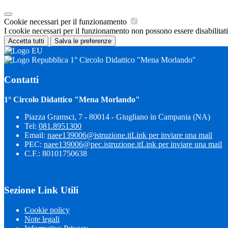
Cookie necessari per il funzionamento
I cookie necessari per il funzionamento non possono essere disabilitati.
Accetta tutti
Salva le preferenze
1° Circolo Didattico "Mena Morlando"
Contatti
1° Circolo Didattico "Mena Morlando"
Piazza Gramsci, 7 - 80014 - Giugliano in Campania (NA)
Tel:
081.8951300
Email:
naee139006@istruzione.it
Link per inviare una mail
PEC:
naee139006@pec.istruzione.it
Link per inviare una mail
C.F.: 80101750638
Sezione Link Utili
Cookie policy
Note legali