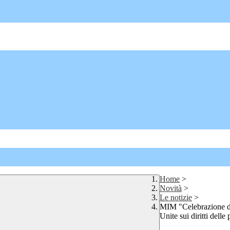
Home
>
Novità
>
Le notizie
>
MIM "Celebrazione de
Unite sui diritti delle