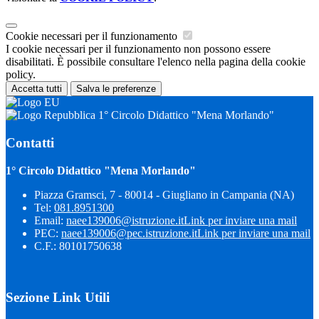
Cookie necessari per il funzionamento
I cookie necessari per il funzionamento non possono essere
disabilitati. È possibile consultare l'elenco nella pagina della cookie
policy.
Accetta tutti
Salva le preferenze
1° Circolo Didattico "Mena Morlando"
Contatti
1° Circolo Didattico "Mena Morlando"
Piazza Gramsci, 7 - 80014 - Giugliano in Campania (NA)
Tel:
081.8951300
Email:
naee139006@istruzione.it
Link per inviare una mail
PEC:
naee139006@pec.istruzione.it
Link per inviare una mail
C.F.: 80101750638
Sezione Link Utili