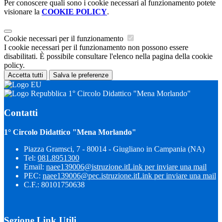
Per conoscere quali sono i cookie necessari al funzionamento potete
visionare la
COOKIE POLICY
.
Cookie necessari per il funzionamento
I cookie necessari per il funzionamento non possono essere
disabilitati. È possibile consultare l'elenco nella pagina della cookie
policy.
Accetta tutti
Salva le preferenze
1° Circolo Didattico "Mena Morlando"
Contatti
1° Circolo Didattico "Mena Morlando"
Piazza Gramsci, 7 - 80014 - Giugliano in Campania (NA)
Tel:
081.8951300
Email:
naee139006@istruzione.it
Link per inviare una mail
PEC:
naee139006@pec.istruzione.it
Link per inviare una mail
C.F.: 80101750638
Sezione Link Utili