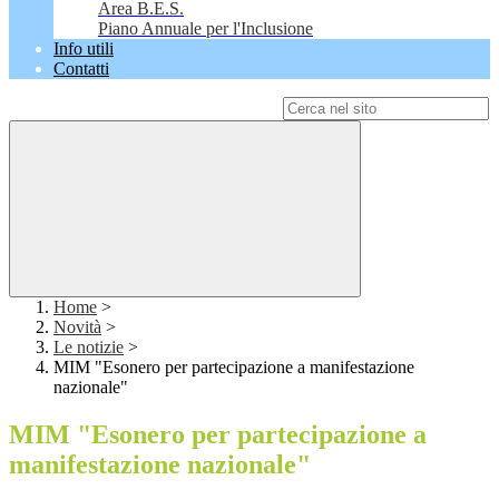
Area B.E.S.
Piano Annuale per l'Inclusione
Info utili
Contatti
Campo di ricerca per le pagine del sito
Home
>
Novità
>
Le notizie
>
MIM "Esonero per partecipazione a manifestazione
nazionale"
MIM "Esonero per partecipazione a
manifestazione nazionale"