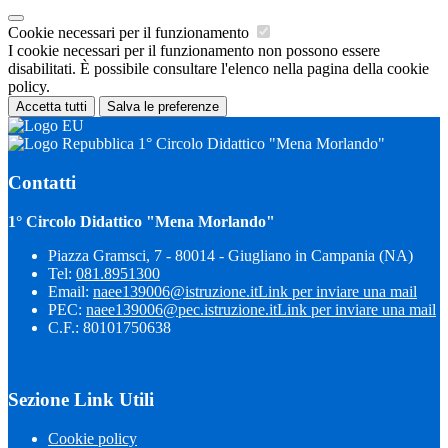
Cookie necessari per il funzionamento
I cookie necessari per il funzionamento non possono essere
disabilitati. È possibile consultare l'elenco nella pagina della cookie
policy.
Accetta tutti
Salva le preferenze
1° Circolo Didattico "Mena Morlando"
Contatti
1° Circolo Didattico "Mena Morlando"
Piazza Gramsci, 7 - 80014 - Giugliano in Campania (NA)
Tel:
081.8951300
Email:
naee139006@istruzione.it
Link per inviare una mail
PEC:
naee139006@pec.istruzione.it
Link per inviare una mail
C.F.: 80101750638
Sezione Link Utili
Cookie policy