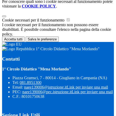
Per conoscere quali sono i cookie necessari al funzionamento potete
visionare la
COOKIE POLICY
.
Cookie necessari per il funzionamento
I cookie necessari per il funzionamento non possono essere
disabilitati. È possibile consultare l'elenco nella pagina della cookie
policy.
Accetta tutti
Salva le preferenze
1° Circolo Didattico "Mena Morlando"
Contatti
1° Circolo Didattico "Mena Morlando"
Piazza Gramsci, 7 - 80014 - Giugliano in Campania (NA)
Tel:
081.8951300
Email:
naee139006@istruzione.it
Link per inviare una mail
PEC:
naee139006@pec.istruzione.it
Link per inviare una mail
C.F.: 80101750638
Sezione Link Utili