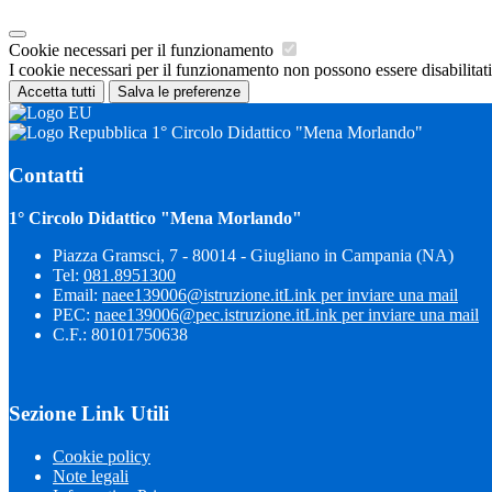
Cookie necessari per il funzionamento
I cookie necessari per il funzionamento non possono essere disabilitati.
Accetta tutti
Salva le preferenze
1° Circolo Didattico "Mena Morlando"
Contatti
1° Circolo Didattico "Mena Morlando"
Piazza Gramsci, 7 - 80014 - Giugliano in Campania (NA)
Tel:
081.8951300
Email:
naee139006@istruzione.it
Link per inviare una mail
PEC:
naee139006@pec.istruzione.it
Link per inviare una mail
C.F.: 80101750638
Sezione Link Utili
Cookie policy
Note legali