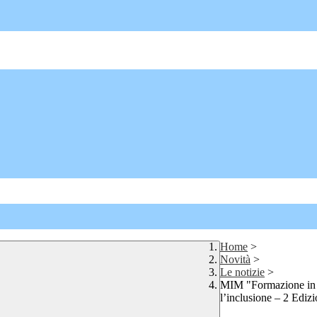
Home
>
Novità
>
Le notizie
>
MIM "Formazione in s
l’inclusione – 2 Ediz