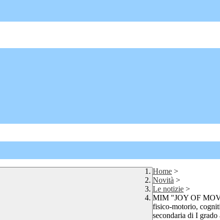
Home
>
Novità
>
Le notizie
>
MIM "JOY OF MOVING,
fisico-motorio, cognit
secondaria di I grado