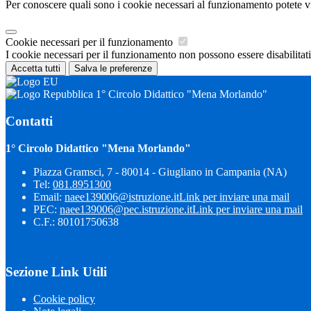
Per conoscere quali sono i cookie necessari al funzionamento potete v
Cookie necessari per il funzionamento
I cookie necessari per il funzionamento non possono essere disabilitati.
Accetta tutti
Salva le preferenze
1° Circolo Didattico "Mena Morlando"
Contatti
1° Circolo Didattico "Mena Morlando"
Piazza Gramsci, 7 - 80014 - Giugliano in Campania (NA)
Tel:
081.8951300
Email:
naee139006@istruzione.it
Link per inviare una mail
PEC:
naee139006@pec.istruzione.it
Link per inviare una mail
C.F.: 80101750638
Sezione Link Utili
Cookie policy