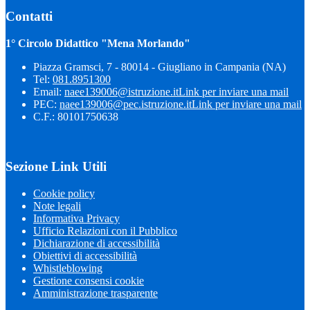
Contatti
1° Circolo Didattico "Mena Morlando"
Piazza Gramsci, 7 - 80014 - Giugliano in Campania (NA)
Tel:
081.8951300
Email:
naee139006@istruzione.it
Link per inviare una mail
PEC:
naee139006@pec.istruzione.it
Link per inviare una mail
C.F.: 80101750638
Sezione Link Utili
Cookie policy
Note legali
Informativa Privacy
Ufficio Relazioni con il Pubblico
Dichiarazione di accessibilità
Obiettivi di accessibilità
Whistleblowing
Gestione consensi cookie
Amministrazione trasparente