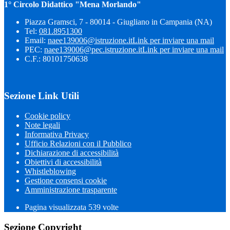
1° Circolo Didattico "Mena Morlando"
Piazza Gramsci, 7 - 80014 - Giugliano in Campania (NA)
Tel:
081.8951300
Email:
naee139006@istruzione.it
Link per inviare una mail
PEC:
naee139006@pec.istruzione.it
Link per inviare una mail
C.F.: 80101750638
Sezione Link Utili
Cookie policy
Note legali
Informativa Privacy
Ufficio Relazioni con il Pubblico
Dichiarazione di accessibilità
Obiettivi di accessibilità
Whistleblowing
Gestione consensi cookie
Amministrazione trasparente
Pagina visualizzata
539
volte
Sezione Copyright